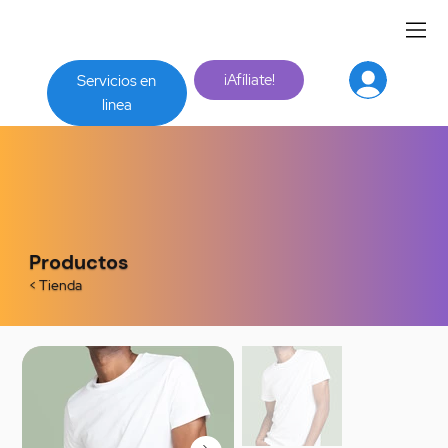
¡Afíliate!
Servicios en
linea
Productos
< Tienda