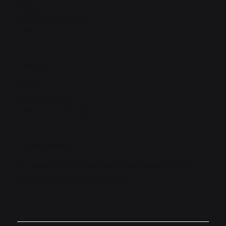
Afíliate
Formatos de servicios
QRSF
Políticas
SARLAFT
Política de datos
Política de privacidad
Canales de atención
Accede aquí a los diferentes canales de atención que
hemos dispuesto a nivel nacional.