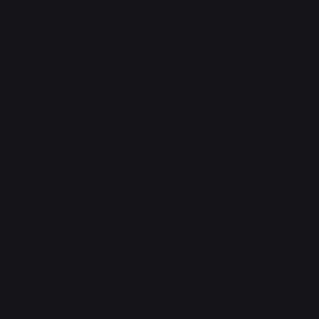
Afíliate
Formatos de servicios
QRSF
Políticas
SARLAFT
Política de datos
Política de privacidad
Canales de atención
Accede aquí a los diferentes canales de atención que
hemos dispuesto a nivel nacional.