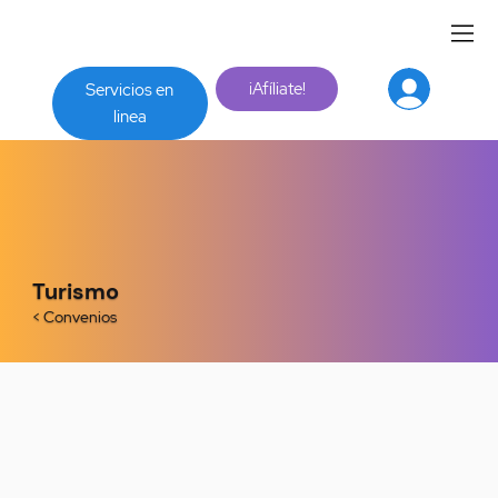
¡Afíliate!
Servicios en
linea
Turismo
< Convenios