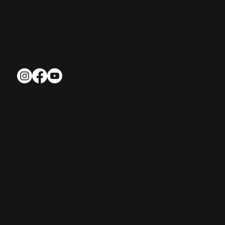
Fondo de Empleados
Afíliate
Formatos de servicios
QRSF
Políticas
SARLAFT