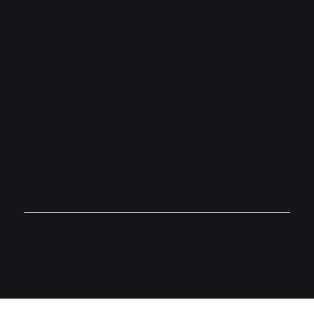
SARLAFT
Política de datos
Política de privacidad
Canales de atención
Accede aquí a los diferentes canales de atención que
hemos dispuesto a nivel nacional.
Desarrollado por
Minimalistico
© 2026.
Este sitio web es una demostración
creada para
Fondos de Empleados.