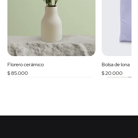
Florero cerámico
Bolsa de lona
Precio
Precio
$ 85.000
$ 20.000
Más Vendido
Nuevo
En Oferta