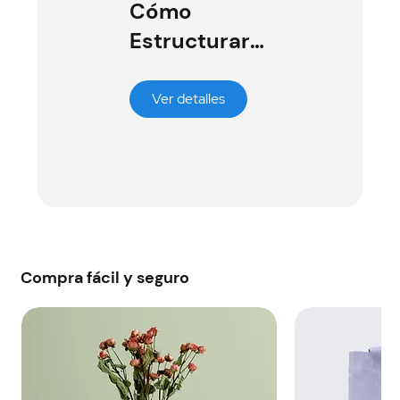
Cómo
Estructurar
tu Plan de
Negocio
Ver detalles
Compra fácil y seguro