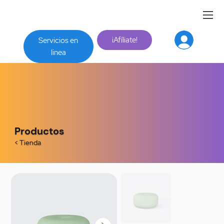
¡Afíliate!
Servicios en
linea
Productos
< Tienda