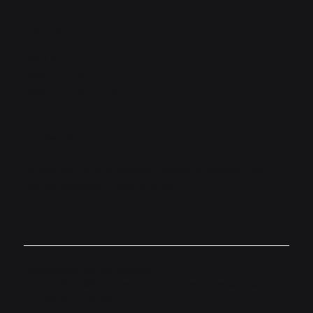
Políticas
SARLAFT
Política de datos
Política de privacidad
Canales de atención
Accede aquí a los diferentes canales de atención que
hemos dispuesto a nivel nacional.
Desarrollado por
Minimalistico
© 2026.
Este sitio web es una demostración
creada para
Fondos de Empleados.