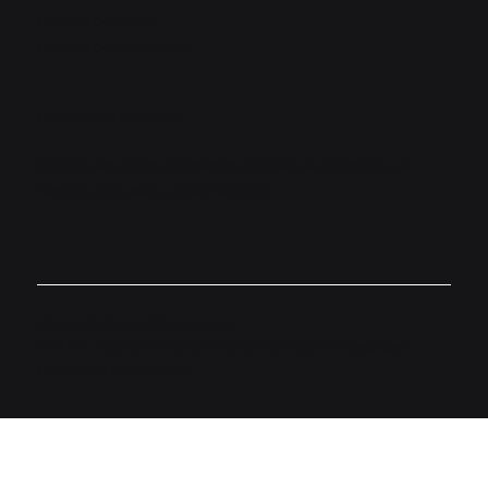
Política de datos
Política de privacidad
Canales de atención
Accede aquí a los diferentes canales de atención que
hemos dispuesto a nivel nacional.
Desarrollado por
Minimalistico
© 2026.
Este sitio web es una demostración
creada para
Fondos de Empleados.