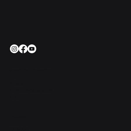
Fondo de Empleados
Afíliate
Formatos de servicios
QRSF
Políticas
SARLAFT