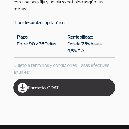
con una tasa fija y un plazo definido según tus 
metas.
Tipo de cuota: 
capital único.
Plazo:
Rentabilidad:
Entre 
90
 y 
360
 días
Desde 
7,5
 hasta 
%
9,5
 E.A.
%
Sujeto a términos y condiciones. Tasas efectivas 
anuales
Formato CDAT