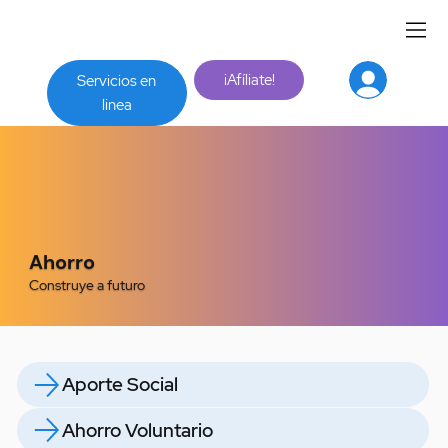
¡Afíliate!
Servicios en
linea
Ahorro
Construye a futuro
Aporte Social
Ahorro Voluntario