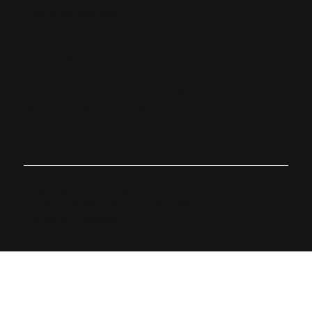
Política de privacidad
Canales de atención
Accede aquí a los diferentes canales de atención que
hemos dispuesto a nivel nacional.
Desarrollado por
Minimalistico
© 2026.
Este sitio web es una demostración
creada para
Fondos de Empleados.