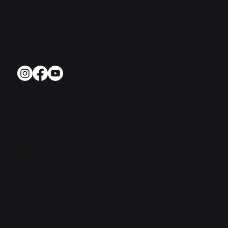
Fondo de Empleados
Afíliate
Formatos de servicios
QRSF
Políticas
SARLAFT
Política de datos