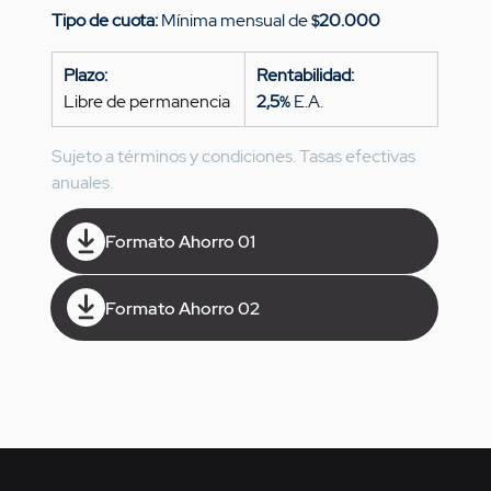
Tipo de cuota: 
Mínima mensual de 
20.000
$
Plazo:
Rentabilidad:
Libre de permanencia
2,5
 E.A.
%
Sujeto a términos y condiciones. Tasas efectivas 
anuales.
Formato Ahorro 01
Formato Ahorro 02