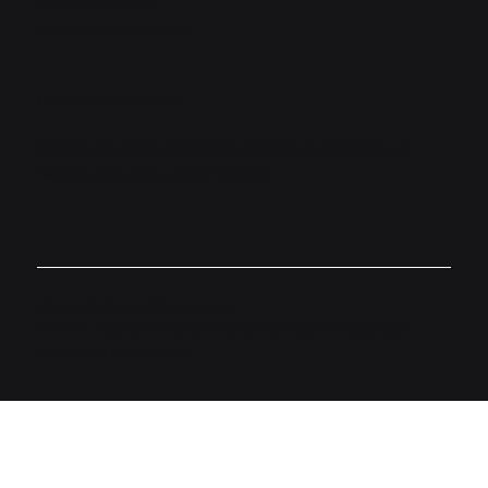
Política de datos
Política de privacidad
Canales de atención
Accede aquí a los diferentes canales de atención que
hemos dispuesto a nivel nacional.
Desarrollado por
Minimalistico
© 2026.
Este sitio web es una demostración
creada para
Fondos de Empleados.