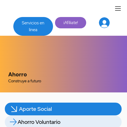
¡Afíliate!
Servicios en
linea
Ahorro
Construye a futuro
Aporte Social
Ahorro Voluntario