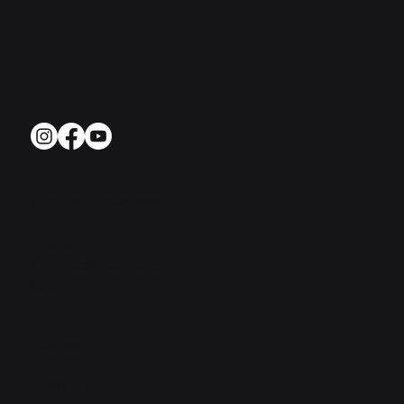
Fondo de Empleados
Afíliate
Formatos de servicios
QRSF
Políticas
SARLAFT