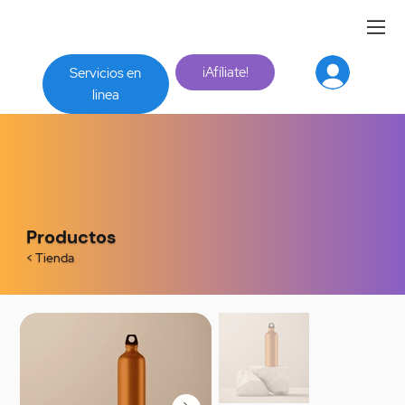
¡Afíliate!
Servicios en
linea
Productos
< Tienda