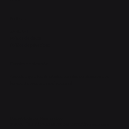
Políticas
SARLAFT
Política de datos
Política de privacidad
Canales de atención
Accede aquí a los diferentes canales de atención que
hemos dispuesto a nivel nacional.
Desarrollado por
Minimalistico
© 2026.
Este sitio web es una demostración
creada para