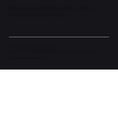
Accede aquí a los diferentes canales de atención que
hemos dispuesto a nivel nacional.
Desarrollado por
Minimalistico
© 2026.
Este sitio web es una demostración
creada para
Fondos de Empleados.