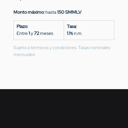
Monto máximo:
 hasta 
150 SMMLV
Plazo:
Tasa:
Entre 
1
 y 
72
 meses
1.1
 n.m.
%
Sujeto a términos y condiciones. Tasas nominales 
mensuales.