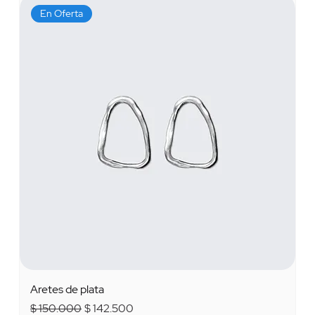
En Oferta
Aretes de plata
Precio
Precio de oferta
$ 150.000
$ 142.500