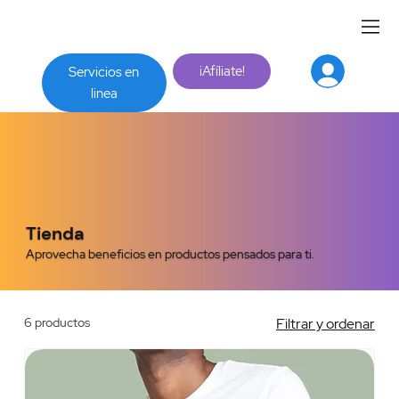
¡Afíliate!
Servicios en
linea
Tienda
Aprovecha beneficios en productos pensados para ti.
6 productos
Filtrar y ordenar