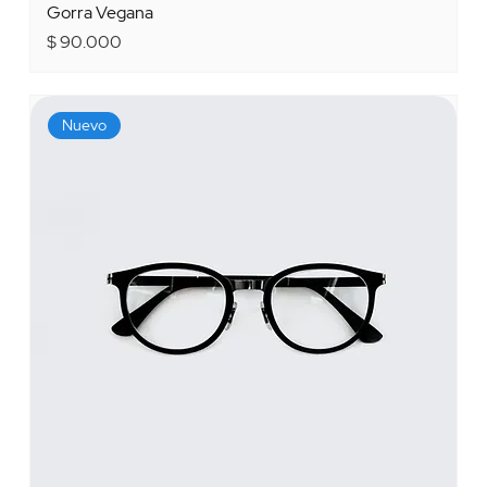
Gorra Vegana
Precio
$ 90.000
Nuevo