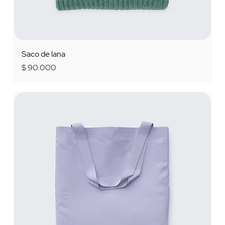
Saco de lana
Precio
$ 90.000