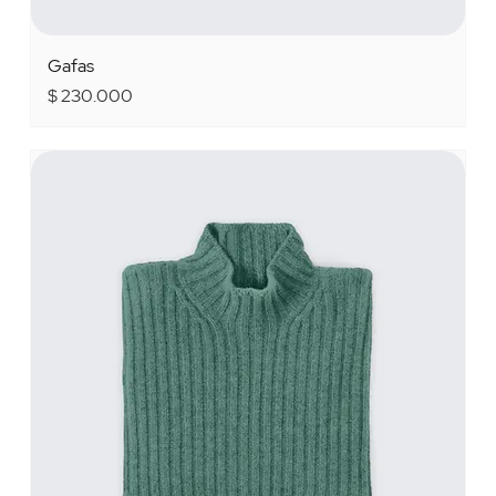
Gafas
Precio
$ 230.000