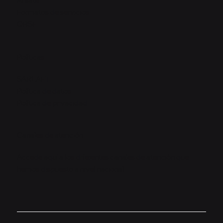
Afíliate
Formatos de servicios
QRSF
Políticas
SARLAFT
Política de datos
Política de privacidad
Canales de atención
Accede aquí a los diferentes canales de atención que
hemos dispuesto a nivel nacional.